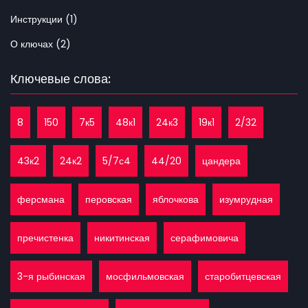
Инструкции (1)
О ключах (2)
Ключевые слова:
8
150
7к5
48к1
24к3
19к1
2/32
43к2
24к2
5/7с4
44/20
цандера
ферсмана
перовская
яблочкова
изумрудная
пречистенка
никитинская
серафимовича
3-я рыбинская
мосфильмовская
старобитцевская