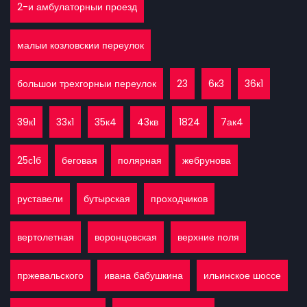
2-и амбулаторныи проезд
малыи козловскии переулок
большои трехгорныи переулок
23
6к3
36к1
39к1
33к1
35к4
43кв
1824
7ак4
25с1б
беговая
полярная
жебрунова
руставели
бутырская
проходчиков
вертолетная
воронцовская
верхние поля
пржевальского
ивана бабушкина
ильинское шоссе