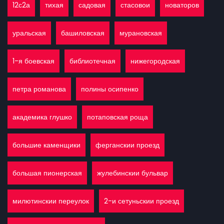
12с2а
тихая
садовая
стасовои
новаторов
уральская
башиловская
мурановская
1-я боевская
библиотечная
нижегородская
петра романова
полины осипенко
академика глушко
потаповская роща
большие каменщики
ферганскии проезд
большая пионерская
жулебинскии бульвар
милютинскии переулок
2-и сетуньскии проезд