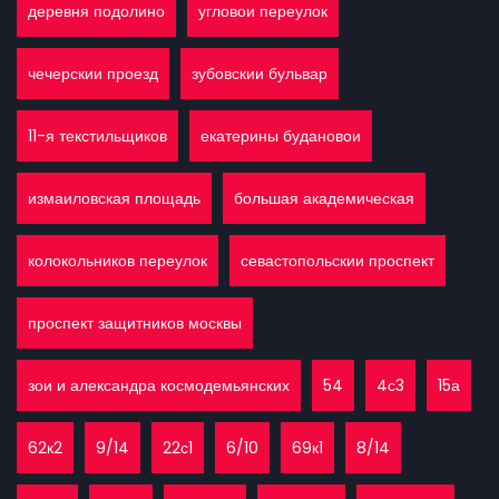
деревня подолино
угловои переулок
чечерскии проезд
зубовскии бульвар
11-я текстильщиков
екатерины будановои
измаиловская площадь
большая академическая
колокольников переулок
севастопольскии проспект
проспект защитников москвы
зои и александра космодемьянских
54
4с3
15а
62к2
9/14
22с1
6/10
69к1
8/14