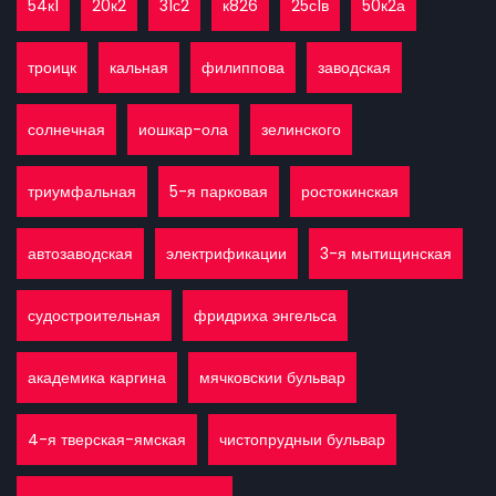
54к1
20к2
31с2
к826
25с1в
50к2а
троицк
кальная
филиппова
заводская
солнечная
иошкар-ола
зелинского
триумфальная
5-я парковая
ростокинская
автозаводская
электрификации
3-я мытищинская
судостроительная
фридриха энгельса
академика каргина
мячковскии бульвар
4-я тверская-ямская
чистопрудныи бульвар