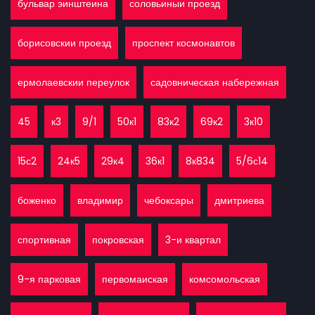
бульвар эинштеина
соловьиныи проезд
борисовскии проезд
проспект космонавтов
ермолаевскии переулок
садовническая набережная
45
к3
9/1
50к1
83к2
69к2
3к10
15с2
24к5
29к4
36к1
8к834
5/6с14
боженко
владимир
чебоксары
дмитриева
спортивная
покровская
3-и квартал
9-я парковая
первомаиская
комсомольская