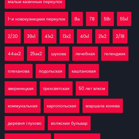
малыи казенныи переулок
1-и новокузнецкии переулок
8а
78
58г
55к1
2/20
39к1
41к2
13к2
40к1
21к2
2/18
44ак2
25ак2
шухова
лечебная
геленджик
плеханова
подольская
каштановая
зверинецкая
трехсвятская
50 лет влксм
коммунальная
каргопольская
маршала конева
деревня глухово
волжскии бульвар