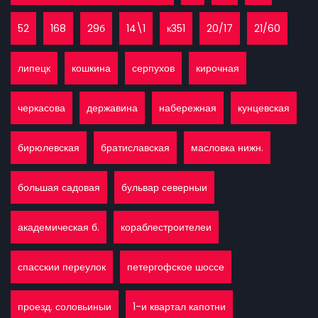
52
168
29б
14\1
к351
20/17
21/60
липецк
кошкина
серпухов
кирочная
черкасова
державина
набережная
кунцевская
бирюлевская
братиславская
масловка нижн.
большая садовая
бульвар северныи
академическая б.
кораблестроителеи
спасскии переулок
петергофское шоссе
проезд. соловьиныи
1-и квартал капотни