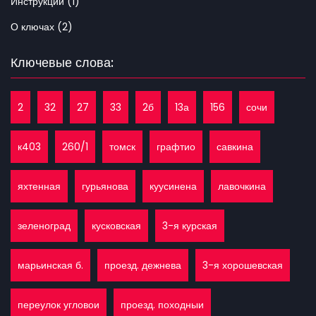
Инструкции (1)
О ключах (2)
Ключевые слова:
2
32
27
33
2б
13а
156
сочи
к403
260/1
томск
графтио
савкина
яхтенная
гурьянова
куусинена
лавочкина
зеленоград
кусковская
3-я курская
марьинская б.
проезд. дежнева
3-я хорошевская
переулок угловои
проезд. походныи