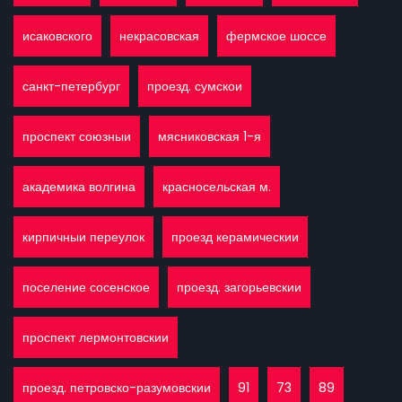
исаковского
некрасовская
фермское шоссе
санкт-петербург
проезд. сумскои
проспект союзныи
мясниковская 1-я
академика волгина
красносельская м.
кирпичныи переулок
проезд керамическии
поселение сосенское
проезд. загорьевскии
проспект лермонтовскии
проезд. петровско-разумовскии
91
73
89