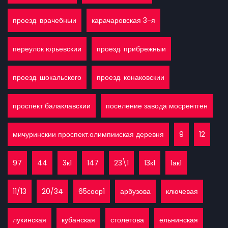
проезд. врачебныи
карачаровская 3-я
переулок юрьевскии
проезд. прибрежныи
проезд. шокальского
проезд. конаковскии
проспект балаклавскии
поселение завода мосрентген
мичуринскии проспект.олимпииская деревня
9
12
97
44
3к1
147
23\1
13к1
1ак1
11/13
20/34
65соор1
арбузова
ключевая
лукинская
кубанская
столетова
ельнинская